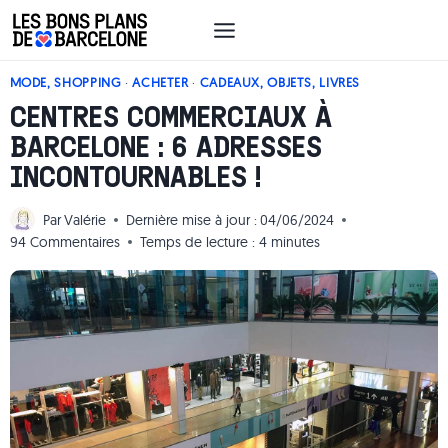
Aller
au
contenu
MODE, SHOPPING
·
ACHETER
·
CADEAUX, OBJETS, LIVRES
CENTRES COMMERCIAUX À
BARCELONE : 6 ADRESSES
INCONTOURNABLES !
Par
Valérie
Dernière mise à jour :
04/06/2024
94 Commentaires
Temps de lecture :
4
minutes