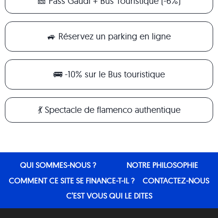
🎫 Pass Gaudi + Bus Touristique (-6%)
🚙 Réservez un parking en ligne
🚌 -10% sur le Bus touristique
💃 Spectacle de flamenco authentique
QUI SOMMES-NOUS ?
NOTRE PHILOSOPHIE
COMMENT CE SITE SE FINANCE-T-IL ?
CONTACTEZ-NOUS
C’EST VOUS QUI LE DITES