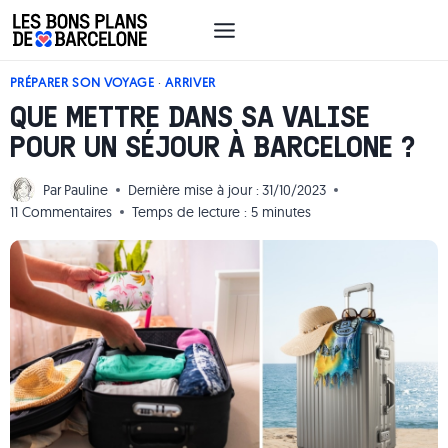
Aller
au
contenu
PRÉPARER SON VOYAGE
·
ARRIVER
QUE METTRE DANS SA VALISE
POUR UN SÉJOUR À BARCELONE ?
Par
Pauline
Dernière mise à jour :
31/10/2023
11 Commentaires
Temps de lecture :
5
minutes