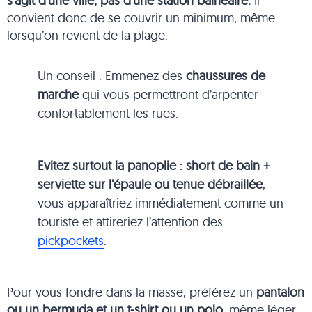
s’agit d
‘
une ville, pas d’une station balnéaire.
Il
convient donc de se couvrir un minimum, même
lorsqu’on revient de la plage.
Un conseil : Emmenez des
chaussures de
marche
qui vous permettront d’arpenter
confortablement les rues.
Evitez surtout la panoplie : short de bain +
serviette sur l’épaule ou tenue débraillée
,
vous apparaîtriez immédiatement comme un
touriste et attireriez l’attention des
pickpockets
.
Pour vous fondre dans la masse, préférez un
pantalon
ou un bermuda et un t-shirt ou un polo
, même léger.