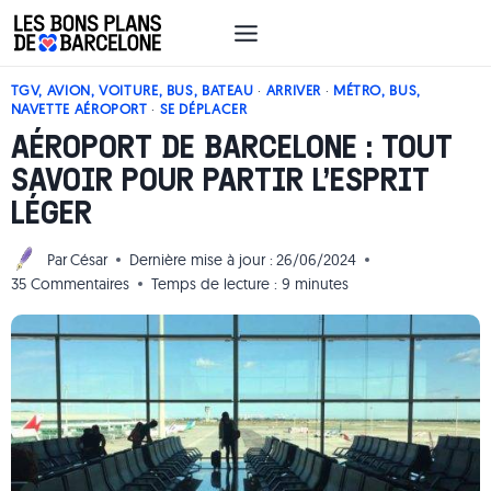
Aller
au
contenu
TGV, AVION, VOITURE, BUS, BATEAU
·
ARRIVER
·
MÉTRO, BUS,
NAVETTE AÉROPORT
·
SE DÉPLACER
AÉROPORT DE BARCELONE : TOUT
SAVOIR POUR PARTIR L’ESPRIT
LÉGER
Par
César
Dernière mise à jour :
26/06/2024
35 Commentaires
Temps de lecture :
9
minutes