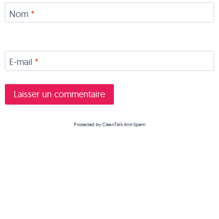
Nom
*
E-mail
*
Protected by
CleanTalk Anti-Spam