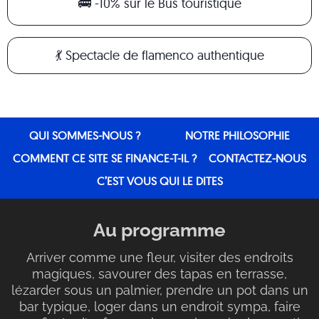
🚌 -10% sur le Bus touristique
💃 Spectacle de flamenco authentique
QUI SOMMES-NOUS ?
NOTRE PHILOSOPHIE
COMMENT CE SITE SE FINANCE-T-IL ?
CONTACTEZ-NOUS
C’EST VOUS QUI LE DITES
Au programme
Arriver comme une fleur, visiter des endroits
magiques, savourer des tapas en terrasse,
lézarder sous un palmier, prendre un pot dans un
bar typique, loger dans un endroit sympa, faire