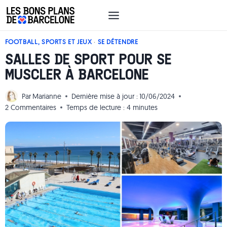
Aller
au
contenu
FOOTBALL, SPORTS ET JEUX
·
SE DÉTENDRE
SALLES DE SPORT POUR SE
MUSCLER À BARCELONE
Par
Marianne
Dernière mise à jour :
10/06/2024
2 Commentaires
Temps de lecture :
4
minutes