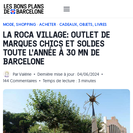
Aller
au
contenu
MODE, SHOPPING
·
ACHETER
·
CADEAUX, OBJETS, LIVRES
LA ROCA VILLAGE: OUTLET DE
MARQUES CHICS ET SOLDES
TOUTE L’ANNÉE À 30 MN DE
BARCELONE
Par
Valérie
Dernière mise à jour :
04/06/2024
144 Commentaires
Temps de lecture :
3
minutes