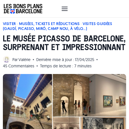
Aller
au
contenu
VISITER
·
MUSÉES, TICKETS ET RÉDUCTIONS
·
VISITES GUIDÉES
(GAUDÍ, PICASSO, MIRÓ, CAMP NOU, À VÉLO...)
LE MUSÉE PICASSO DE BARCELONE,
SURPRENANT ET IMPRESSIONNANT
Par
Valérie
Dernière mise à jour :
17/04/2025
45 Commentaires
Temps de lecture :
7
minutes