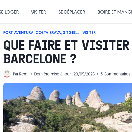
SE LOGER
VISITER
SE DÉPLACER
BOIRE ET MANG
PORT AVENTURA, COSTA BRAVA, SITGES...
·
VISITER
QUE FAIRE ET VISITER
BARCELONE ?
Par
Rémi
Dernière mise à jour :
29/05/2025
3 Commentaires