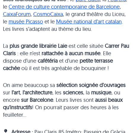
le
Centre de culture contemporaine de Barcelone
,
CaixaForum
,
CosmoCaixa
, le grand théâtre du Liceu,
le
musée Picasso
et le
Musée national d’art catalan
.
Les livres s’adaptent au thème du lieu.
La
plus grande librairie Laie
est celle située
Carrer Pau
Claris
: elle n’est
rattachée à aucun musée
. Elle
dispose d’une
cafétéria
et d’une
petite terrasse
cachée
où il est très agréable de bouquiner !
On aime beaucoup sa
sélection soignée d’ouvrages
sur
l’art
,
l’architecture
, les
sciences
, la
musique
, ou
encore
sur Barcelone
. Leurs livres sont
aussi beaux
qu’instructifs
! On pourrait passer des heures à les
feuilleter…
Adresse :
Pau Claris 85 (métro: Passeig de Gràcia,