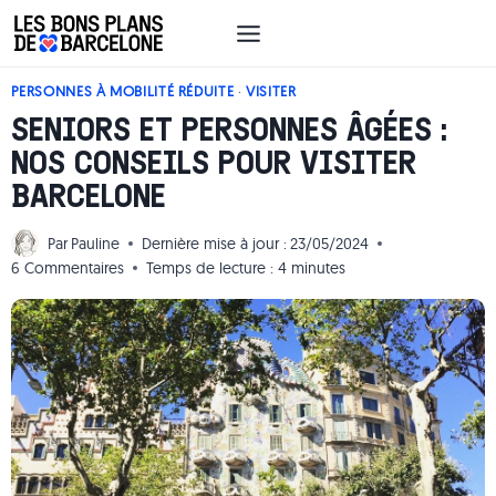
Aller
au
contenu
PERSONNES À MOBILITÉ RÉDUITE
·
VISITER
SENIORS ET PERSONNES ÂGÉES :
NOS CONSEILS POUR VISITER
BARCELONE
Par
Pauline
Dernière mise à jour :
23/05/2024
6 Commentaires
Temps de lecture :
4
minutes