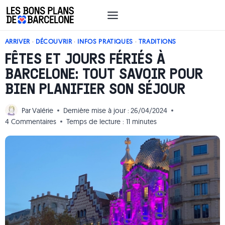
Aller
au
contenu
ARRIVER
·
DÉCOUVRIR
·
INFOS PRATIQUES
·
TRADITIONS
FÊTES ET JOURS FÉRIÉS À
BARCELONE: TOUT SAVOIR POUR
BIEN PLANIFIER SON SÉJOUR
Par
Valérie
Dernière mise à jour :
26/04/2024
4 Commentaires
Temps de lecture :
11
minutes