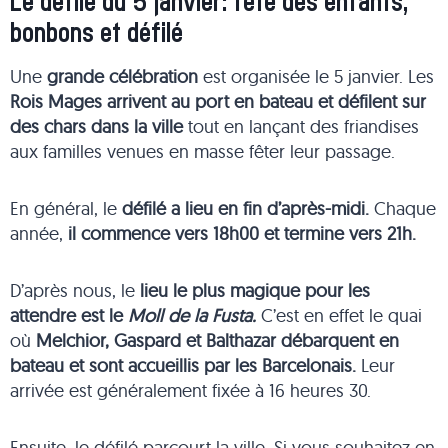
Le défilé du 5 janvier: fête des enfants,
bonbons et défilé
Une
grande célébration
est organisée le 5 janvier. Les
Rois Mages arrivent au port en bateau et défilent sur
des chars dans la ville
tout en lançant des friandises
aux familles venues en masse fêter leur passage.
En général, le
défilé a lieu en fin d’après-midi.
Chaque
année,
il commence vers 18h00 et termine vers 21h.
D’après nous, le
lieu le plus magique pour les
attendre est le
Moll de la Fusta.
C’est en effet le quai
où
Melchior, Gaspard et Balthazar débarquent en
bateau et sont accueillis par les Barcelonais.
Leur
arrivée est généralement fixée à 16 heures 30.
Ensuite, le défilé parcourt la ville. Si vous souhaitez en