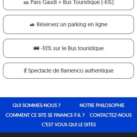
🎫 Pass Gaudi + Bus Touristique (-6%)
🚙 Réservez un parking en ligne
🚌 -10% sur le Bus touristique
💃 Spectacle de flamenco authentique
QUI SOMMES-NOUS ?
NOTRE PHILOSOPHIE
COMMENT CE SITE SE FINANCE-T-IL ?
CONTACTEZ-NOUS
C’EST VOUS QUI LE DITES