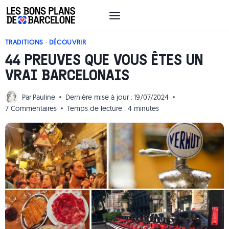
Aller
au
contenu
TRADITIONS
·
DÉCOUVRIR
44 PREUVES QUE VOUS ÊTES UN
VRAI BARCELONAIS
Par
Pauline
Dernière mise à jour :
19/07/2024
7 Commentaires
Temps de lecture :
4
minutes