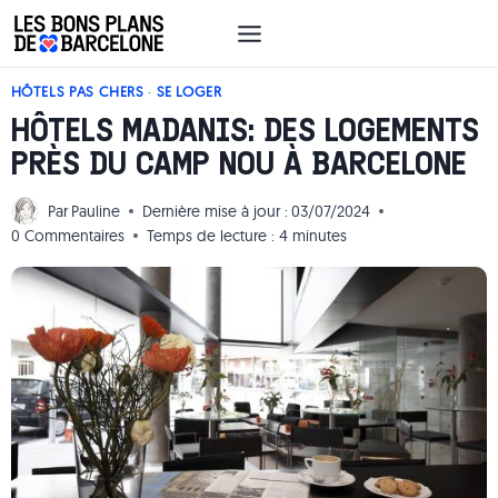
Aller
au
contenu
HÔTELS PAS CHERS
·
SE LOGER
HÔTELS MADANIS: DES LOGEMENTS
PRÈS DU CAMP NOU À BARCELONE
Par
Pauline
Dernière mise à jour :
03/07/2024
0 Commentaires
Temps de lecture :
4
minutes