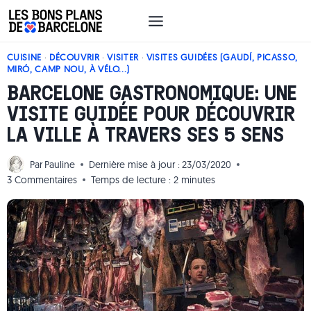
Aller
au
contenu
CUISINE
·
DÉCOUVRIR
·
VISITER
·
VISITES GUIDÉES (GAUDÍ, PICASSO,
MIRÓ, CAMP NOU, À VÉLO...)
BARCELONE GASTRONOMIQUE: UNE
VISITE GUIDÉE POUR DÉCOUVRIR
LA VILLE À TRAVERS SES 5 SENS
Par
Pauline
Dernière mise à jour :
23/03/2020
3 Commentaires
Temps de lecture :
2
minutes